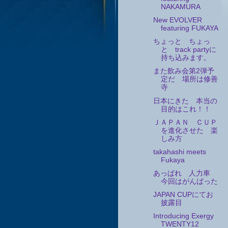
NAKAMURA
New EVOLVER
featuring FUKAYA
ちょっと ちょっ
と track partyに
持ち込みます。
また飲み会第2弾予
定だ 場所は修善
寺
日本にきた 本当の
目的はこれ！！
ＪＡＰＡＮ ＣＵＰ
を進化させた 楽
しみ方
takahashi meets
Fukaya
あっぱれ 人力車
今回はがんばった
JAPAN CUPにてお
披露目
Introducing Exergy
TWENTY12