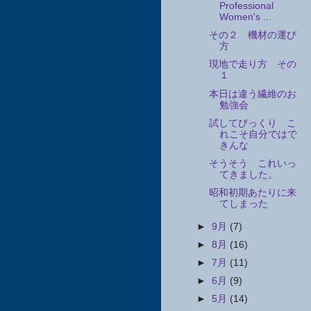
Professional
Women's ...
その２ 機材の運び
方
現地で走り方 その
１
本日は違う繊維のお
勉強会
試してびっくり こ
れこそ自分ではで
きんな
そうそう これいっ
てきました。
昭和初期あたりに来
てしまった
►
9月
(7)
►
8月
(16)
►
7月
(11)
►
6月
(9)
►
5月
(14)