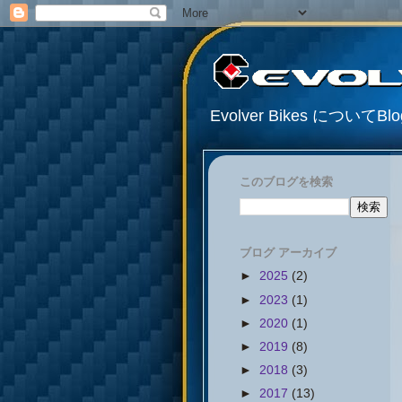
Evolver Bikes について
このブログを検索
ブログ アーカイブ
►
2025
(2)
►
2023
(1)
►
2020
(1)
►
2019
(8)
►
2018
(3)
►
2017
(13)