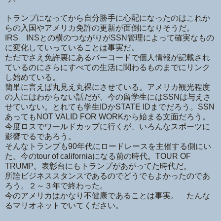
トランプになってから自分勝手に心配になったのはこれか
らの入国やアメリカ免許の更新が面倒になりそうだ。
IRS INSとの横のつながりがSSN管理によって確実なもの
に変化していっていることは事実だ。
ただでさえ免許裏にあるバーコードで個人情報が記載され
ているのにさらにすべての生活に関わるものまでにリンク
し始めている。
簡単に言えば丸見え丸裸にさせている。アメリカ観光程度
の人にはわからない話だが、今の留学生にはSSNは与えさ
せていない。とれても学生IDかSTATE IDまでだろう。SSN
あってもNOT VALID FOR WORKから始まる文面だろう。
今度ロスでワールドカップに行くが、いろんなスポーツに
影響でるであろう。
そんなトランプも90年代にロードレースを主催する側にい
た。今のtour of californiaになる前の時代。TOUR OF
TRUMP。表彰台にもトランプがあがってた時代だ。
所詮ビジネススタンスであるのでどうでもよかったのであ
ろう。２～３年で終わった。
今のアメリカはかなり不健康であることは事実。 たんな
るマリオネットでいてください。