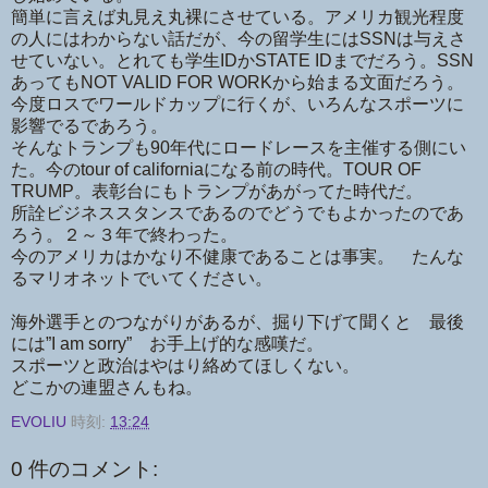
簡単に言えば丸見え丸裸にさせている。アメリカ観光程度
の人にはわからない話だが、今の留学生にはSSNは与えさ
せていない。とれても学生IDかSTATE IDまでだろう。SSN
あってもNOT VALID FOR WORKから始まる文面だろう。
今度ロスでワールドカップに行くが、いろんなスポーツに
影響でるであろう。
そんなトランプも90年代にロードレースを主催する側にい
た。今のtour of californiaになる前の時代。TOUR OF
TRUMP。表彰台にもトランプがあがってた時代だ。
所詮ビジネススタンスであるのでどうでもよかったのであ
ろう。２～３年で終わった。
今のアメリカはかなり不健康であることは事実。 たんな
るマリオネットでいてください。
海外選手とのつながりがあるが、掘り下げて聞くと 最後
には”I am sorry” お手上げ的な感嘆だ。
スポーツと政治はやはり絡めてほしくない。
どこかの連盟さんもね。
EVOLIU
時刻:
13:24
0 件のコメント: