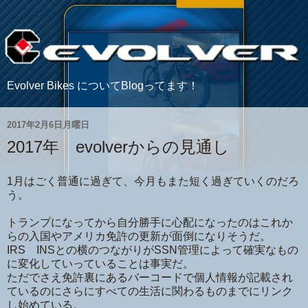
Evolver Bikes についてBlogってます！
2017年2月6日月曜日
2017年 evolverからの見通し
1月はごく普通に過ぎて、今月もまた短く過ぎていくのだろ
う。
トランプになってから自分勝手に心配になったのはこれか
らの入国やアメリカ免許の更新が面倒になりそうだ。
IRS INSとの横のつながりがSSN管理によって確実なもの
に変化していっていることは事実だ。
ただでさえ免許裏にあるバーコードで個人情報が記載され
ているのにさらにすべての生活に関わるものまでにリンク
し始めている。