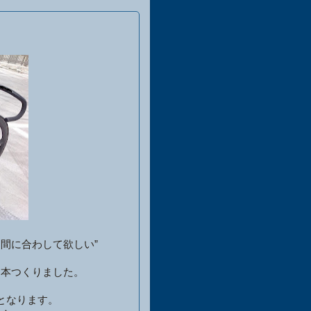
間に合わして欲しい”
。
１本つくりました。
となります。