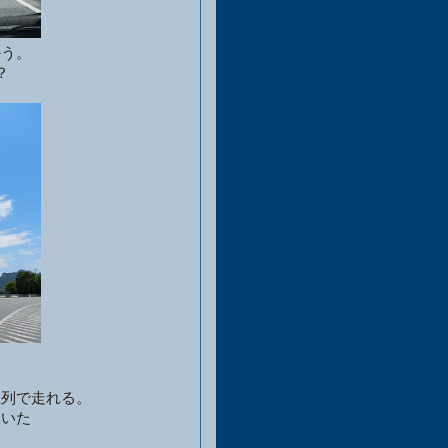
かう。
？
並列で走れる。
抜いた