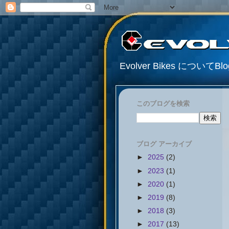
Evolver Bikes について
このブログを検索
ブログ アーカイブ
►
2025
(2)
►
2023
(1)
►
2020
(1)
►
2019
(8)
►
2018
(3)
►
2017
(13)