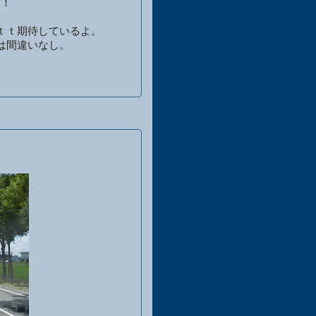
！！
ｔｔ期待しているよ。
は間違いなし。