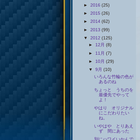
►
2016
(25)
►
2015
(26)
►
2014
(62)
►
2013
(99)
▼
2012
(125)
►
12月
(8)
►
11月
(7)
►
10月
(29)
▼
9月
(10)
いろんな竹輪の色が
あるのね
ちょっと うちのを
最優先でやって
よ！
やはり オリジナル
にこだわりたい
ね。
いやはや とりあえ
ず 間にあった
別にハワイいかんで