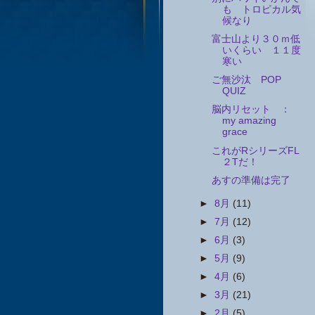
も トロピカル気
候なり
富士山より３０ｍ低
いくらい １１度
寒い
ご無沙汰 POP
QUIZ
脳内リセット ：
my amazing
grace
これがRシリーズFL
２Tだ！
あすの準備は完了
►
8月
(11)
►
7月
(12)
►
6月
(3)
►
5月
(9)
►
4月
(6)
►
3月
(21)
►
2月
(5)