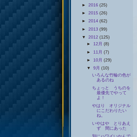
►
2016
(25)
►
2015
(26)
►
2014
(62)
►
2013
(99)
▼
2012
(125)
►
12月
(8)
►
11月
(7)
►
10月
(29)
▼
9月
(10)
いろんな竹輪の色が
あるのね
ちょっと うちのを
最優先でやって
よ！
やはり オリジナル
にこだわりたい
ね。
いやはや とりあえ
ず 間にあった
別にハワイいかんで