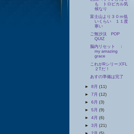
も トロピカル気
候なり
富士山より３０ｍ低
いくらい １１度
寒い
ご無沙汰 POP
QUIZ
脳内リセット ：
my amazing
grace
これがRシリーズFL
２Tだ！
あすの準備は完了
►
8月
(11)
►
7月
(12)
►
6月
(3)
►
5月
(9)
►
4月
(6)
►
3月
(21)
►
2月
(5)