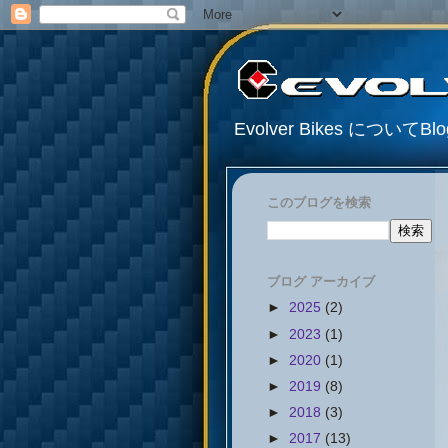
Evolver Bikes について
このブログを検索
ブログ アーカイブ
►
2025
(2)
►
2023
(1)
►
2020
(1)
►
2019
(8)
►
2018
(3)
►
2017
(13)