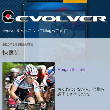
Evolver Bikes についてBlogってます！
2010年9月28日火曜日
快速男
Morgan Schmitt
おくればせながら、今期も
調子よさそうだね。