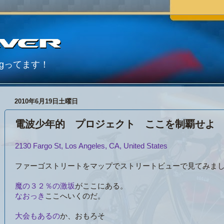
Blogってます！
2010年6月19日土曜日
電波少年的 プロジェクト ここを制覇せよ
2130 Fargo St, Los Angeles, CA, United States
ファーゴストリートをマップでストリートビューで見てみま
魔の３２％の激坂
がここにある。
なおっき
ここへいくのだ。
大会もあるの
か、おもろそ