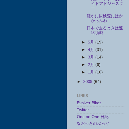
イドアドジャスタ
ー
確かに尿検査にはか
からんわ
日本で走るときは連
絡頂戴
►
5月
(19)
►
4月
(31)
►
3月
(14)
►
2月
(6)
►
1月
(10)
►
2009
(64)
LINKS
Evolver Bikes
Twitter
One on One 日記
なおっきのぶろぐ