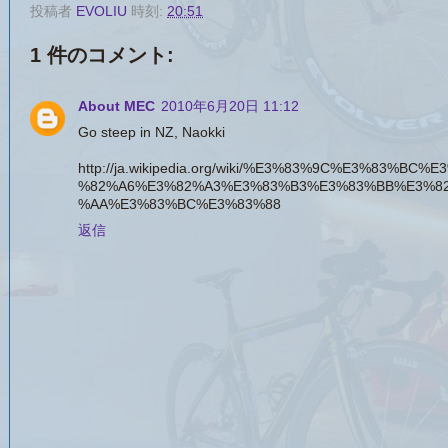
投稿者
EVOLIU
時刻:
20:51
1 件のコメント:
About MEC
2010年6月20日 11:12
Go steep in NZ, Naokki
http://ja.wikipedia.org/wiki/%E3%83%9C%E3%83%B
%82%A6%E3%82%A3%E3%83%B3%E3%83%BB%E3%8
%AA%E3%83%BC%E3%83%88
返信