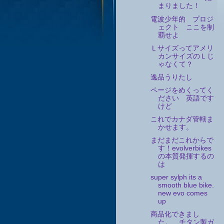
まりました！
電波少年的 プロジ
ェクト ここを制
覇せよ
Ｌサイズってアメリ
カンサイズのＬじ
ゃなくて？
逸品うりたし
ページをめくってく
ださい 英語です
けど
これでカナダ管轄ま
かせます。
まだまだこれからで
す！evolverbikes
の本質発揮するの
は
super sylph its a
smooth blue bike.
new evo comes
up
商品化できまし
た。 チタン製ガ