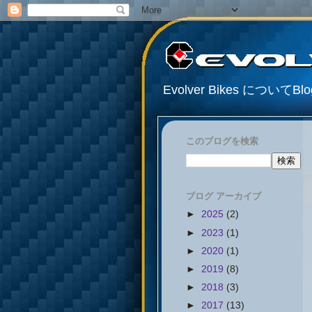
Evolver Bikes について
このブログを検索
ブログ アーカイブ
►
2025
(2)
►
2023
(1)
►
2020
(1)
►
2019
(8)
►
2018
(3)
►
2017
(13)