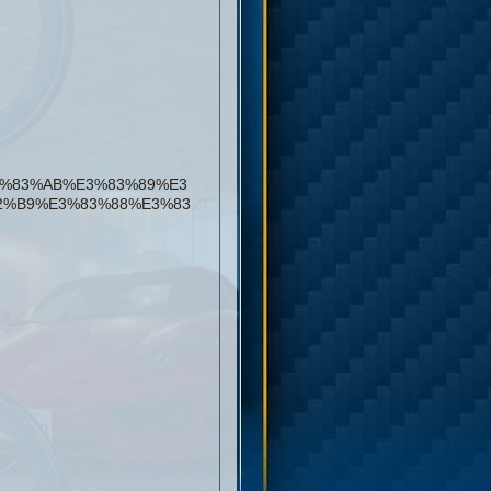
C%E3%83%AB%E3%83%89%E3
2%B9%E3%83%88%E3%83