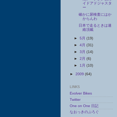
イドアドジャスタ
ー
確かに尿検査にはか
からんわ
日本で走るときは連
絡頂戴
►
5月
(19)
►
4月
(31)
►
3月
(14)
►
2月
(6)
►
1月
(10)
►
2009
(64)
LINKS
Evolver Bikes
Twitter
One on One 日記
なおっきのぶろぐ