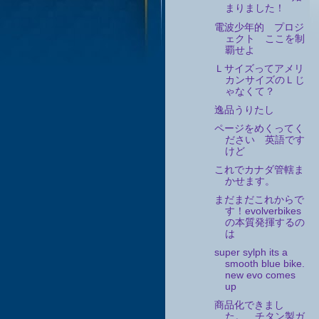
まりました！
電波少年的 プロジ
ェクト ここを制
覇せよ
Ｌサイズってアメリ
カンサイズのＬじ
ゃなくて？
逸品うりたし
ページをめくってく
ださい 英語です
けど
これでカナダ管轄ま
かせます。
まだまだこれからで
す！evolverbikes
の本質発揮するの
は
super sylph its a
smooth blue bike.
new evo comes
up
商品化できまし
た。 チタン製ガ