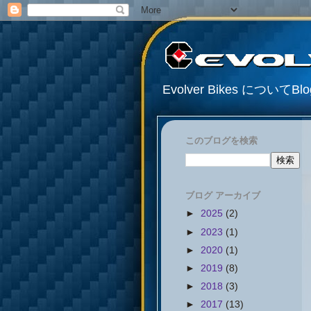
Evolver Bikes について
このブログを検索
ブログ アーカイブ
►
2025
(2)
►
2023
(1)
►
2020
(1)
►
2019
(8)
►
2018
(3)
►
2017
(13)