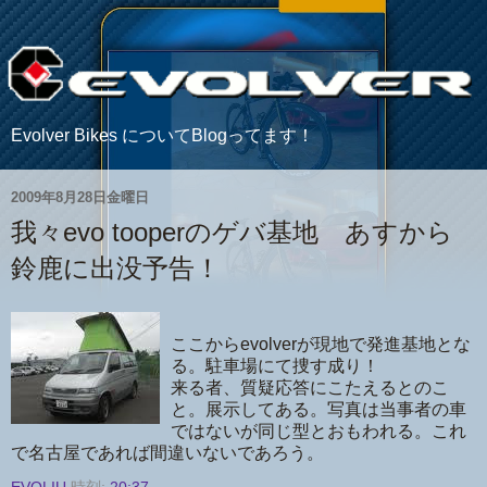
Evolver Bikes についてBlogってます！
2009年8月28日金曜日
我々evo tooperのゲバ基地 あすから
鈴鹿に出没予告！
ここからevolverが現地で発進基地とな
る。駐車場にて捜す成り！
来る者、質疑応答にこたえるとのこ
と。展示してある。写真は当事者の車
ではないが同じ型とおもわれる。これ
で名古屋であれば間違いないであろう。