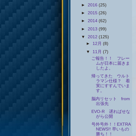
►
2016
(25)
►
2015
(26)
►
2014
(62)
►
2013
(99)
▼
2012
(125)
►
12月
(8)
▼
11月
(7)
ご報告！！ フレー
ムが日本に届きま
したよ。
帰ってきた ウルト
ラマン仕様？ 着
実にすすんでいま
す。
脳内リセット from
出張先
EVO-R 遅ればせな
がら公開
号外号外！！EXTRA
NEWS!! 早いもの
勝ち！！