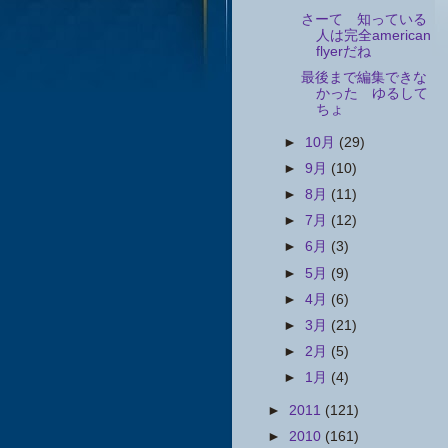
さーて 知っている
人は完全american
flyerだね
最後まで編集できな
かった ゆるして
ちょ
►
10月
(29)
►
9月
(10)
►
8月
(11)
►
7月
(12)
►
6月
(3)
►
5月
(9)
►
4月
(6)
►
3月
(21)
►
2月
(5)
►
1月
(4)
►
2011
(121)
►
2010
(161)