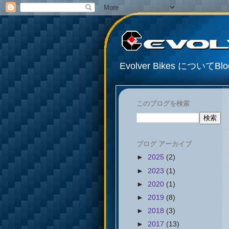
Evolver Bikes について
このブログを検索
ブログ アーカイブ
►
2025
(2)
►
2023
(1)
►
2020
(1)
►
2019
(8)
►
2018
(3)
►
2017
(13)