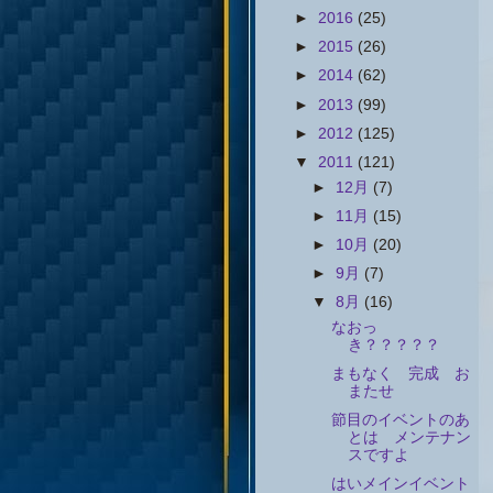
►
2016
(25)
►
2015
(26)
►
2014
(62)
►
2013
(99)
►
2012
(125)
▼
2011
(121)
►
12月
(7)
►
11月
(15)
►
10月
(20)
►
9月
(7)
▼
8月
(16)
なおっ
き？？？？？
まもなく 完成 お
またせ
節目のイベントのあ
とは メンテナン
スですよ
はいメインイベント