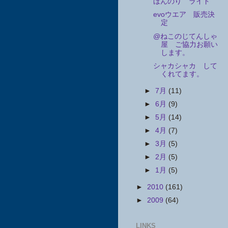
ほんのり ライド
evoウエア 販売決
定
@ねこのじてんしゃ
屋 ご協力お願い
します。
シャカシャカ して
くれてます。
►
7月
(11)
►
6月
(9)
►
5月
(14)
►
4月
(7)
►
3月
(5)
►
2月
(5)
►
1月
(5)
►
2010
(161)
►
2009
(64)
LINKS