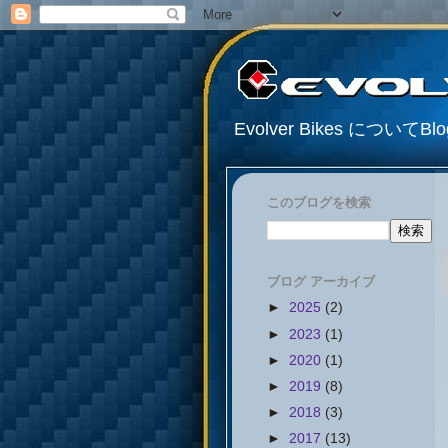
Evolver Bikes について
このブログを検索
ブログ アーカイブ
►
2025
(2)
►
2023
(1)
►
2020
(1)
►
2019
(8)
►
2018
(3)
►
2017
(13)