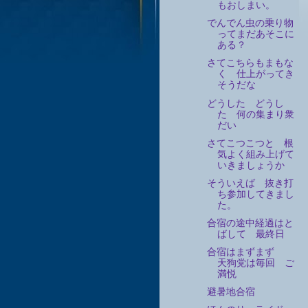
もおしまい。
でんでん虫の乗り物
ってまだあそこに
ある？
さてこちらもまもな
く 仕上がってき
そうだな
どうした どうし
た 何の集まり衆
だい
さてこつこつと 根
気よく組み上げて
いきましょうか
そういえば 抜き打
ち参加してきまし
た。
合宿の途中経過はと
ばして 最終日
合宿はまずまず
天狗党は毎回 ご
満悦
避暑地合宿