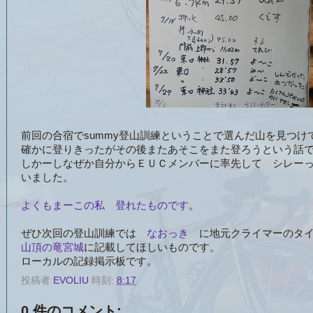
前回の合宿でsummy登山訓練ということで選んだ山を見つけ
確かに登りきったがその後またあそこをまた登ろうという話
しかーしなぜか自分からＥＵＣメンバーに率先して シレー
いました。
よくもまーこの私 登れたものです
。
ぜひ次回の登山訓練では
なおっき
に地元クライマーのタ
山頂の竜宮城
に記載してほしいものです。
ローカルの記録掲示板です。
投稿者
EVOLIU
時刻:
8:17
0 件のコメント: