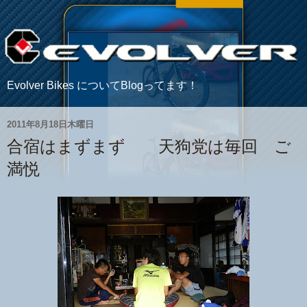
Evolver Bikes についてBlogってます！
2011年8月18日木曜日
合宿はまずまず 天狗党は毎回 ご
満悦