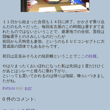
１１日から始まった合宿も１４日に終了。かかさず乗り込
んだのも久々だった。毎回名古屋のこの時期は暑すぎて走
れたものではないということで、避暑地での合宿。普段は
競輪選手とのさみしいものだったが
前回から天狗党も参加。というのもＥＵＣコンセプトに大
賛成派の団体でもあるからです。
初日は足並みそろえの短距離ということで
ここの往復
。
やはりまったくおいぼれになった私は先頭は１度だけひく
があとはシレーと後ろに垂れ下がり。
といっても置いてかれるのは帰りは地獄。喰らいつきまし
たがね。
EVOLIU
時刻:
8:07
0 件のコメント: