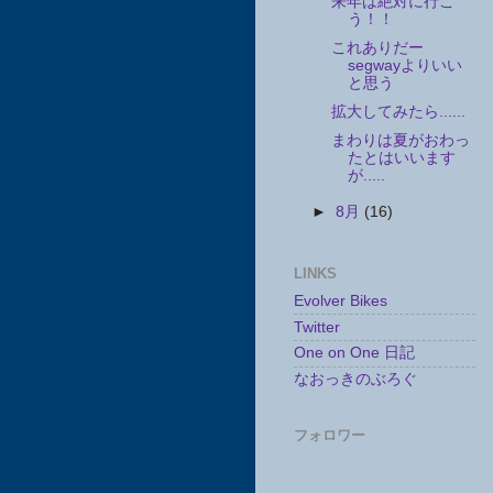
来年は絶対に行こ
う！！
これありだー
segwayよりいい
と思う
拡大してみたら......
まわりは夏がおわっ
たとはいいます
が.....
►
8月
(16)
LINKS
Evolver Bikes
Twitter
One on One 日記
なおっきのぶろぐ
フォロワー