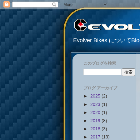
Evolver Bikes について
このブログを検索
ブログ アーカイブ
►
2025
(2)
►
2023
(1)
►
2020
(1)
►
2019
(8)
►
2018
(3)
►
2017
(13)