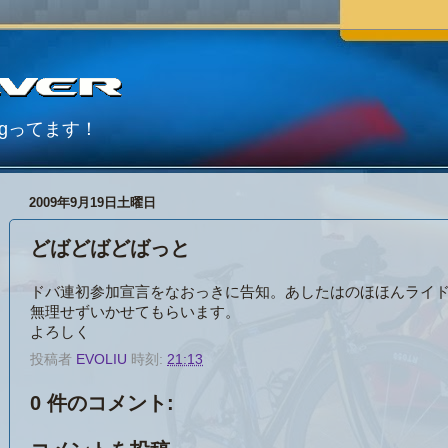
Blogってます！
2009年9月19日土曜日
どばどばどばっと
ドバ連初参加宣言をなおっきに告知。あしたはのほほんライ
無理せずいかせてもらいます。
よろしく
投稿者
EVOLIU
時刻:
21:13
0 件のコメント: