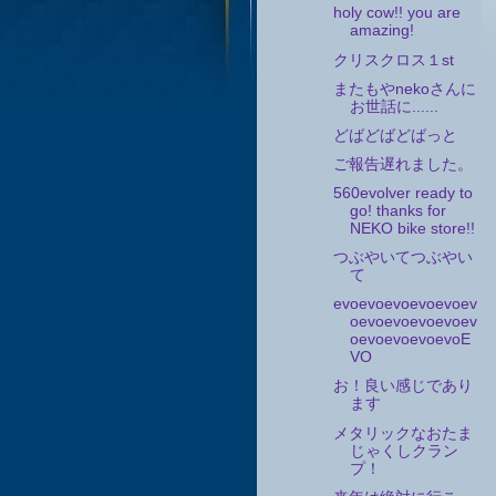
holy cow!! you are
amazing!
クリスクロス１st
またもやnekoさんに
お世話に......
どばどばどばっと
ご報告遅れました。
560evolver ready to
go! thanks for
NEKO bike store!!
つぶやいてつぶやい
て
evoevoevoevoevoev
oevoevoevoevoev
oevoevoevoevoE
VO
お！良い感じであり
ます
メタリックなおたま
じゃくしクラン
プ！