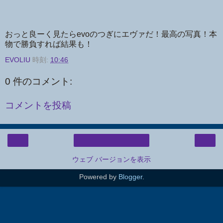
おっと良ーく見たらevoのつぎにエヴァだ！最高の写真！本
物で勝負すれば結果も！
EVOLIU
時刻:
10:46
0 件のコメント:
コメントを投稿
‹
›
ホーム
ウェブ バージョンを表示
Powered by
Blogger
.