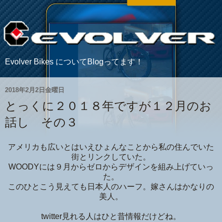
Evolver Bikes についてBlogってます！
2018年2月2日金曜日
とっくに２０１８年ですが１２月のお
話し その３
アメリカも広いとはいえひょんなことから私の住んでいた
街とリンクしていた。
WOODYには９月からゼロからデザインを組み上げていっ
た。
このひとこう見えても日本人のハーフ。嫁さんはかなりの
美人。
twitter見れる人はひと昔情報だけどね。