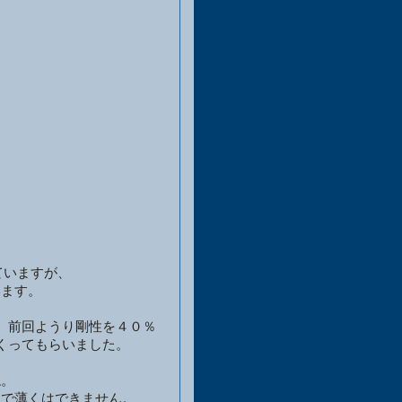
ていますが、
います。
、前回ようり剛性を４０％
くってもらいました。
ね。
まで薄くはできません。