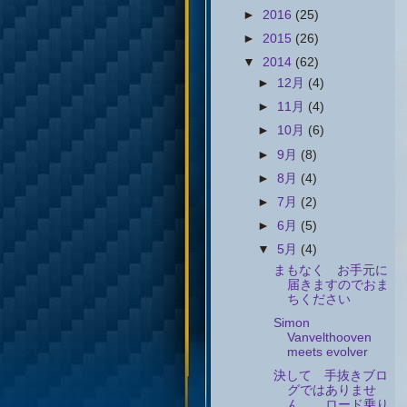
►
2016
(25)
►
2015
(26)
▼
2014
(62)
►
12月
(4)
►
11月
(4)
►
10月
(6)
►
9月
(8)
►
8月
(4)
►
7月
(2)
►
6月
(5)
▼
5月
(4)
まもなく お手元に
届きますのでおま
ちください
Simon
Vanvelthooven
meets evolver
決して 手抜きブロ
グではありませ
ん。 ロード乗り