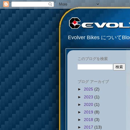
Evolver Bikes について
このブログを検索
ブログ アーカイブ
►
2025
(2)
►
2023
(1)
►
2020
(1)
►
2019
(8)
►
2018
(3)
►
2017
(13)