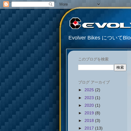
Evolver Bikes について
このブログを検索
ブログ アーカイブ
►
2025
(2)
►
2023
(1)
►
2020
(1)
►
2019
(8)
►
2018
(3)
►
2017
(13)