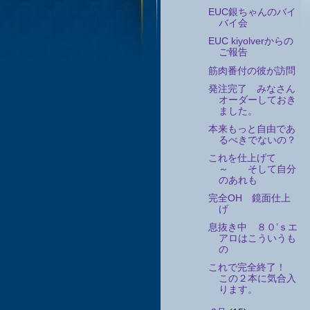
EUC銀ちゃんのバイ
バイ会
EUC kiyolverからの
ご報告
筋肉番付の彼が訪問
発注完了 みなさん
オーダーしておき
ました。
本来もっと自由であ
るべきでないの？
これを仕上げて
～ そして自分
のあれも
完全OH 鏡面仕上
げ
息抜き中 ８０’ｓエ
アロはこういうも
の
これで完全終了！
この２本に気合入
ります。