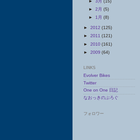
►
3月
(15)
►
2月
(5)
►
1月
(8)
►
2012
(125)
►
2011
(121)
►
2010
(161)
►
2009
(64)
LINKS
Evolver Bikes
Twitter
One on One 日記
なおっきのぶろぐ
フォロワー