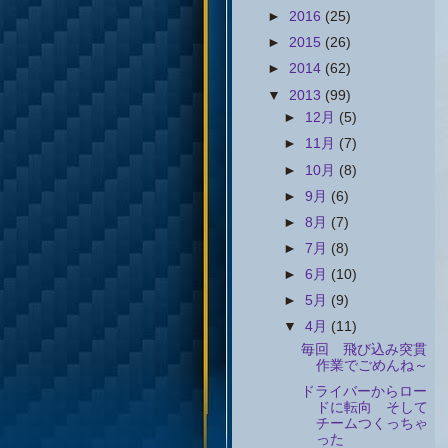
►
2016
(25)
►
2015
(26)
►
2014
(62)
▼
2013
(99)
►
12月
(5)
►
11月
(7)
►
10月
(8)
►
9月
(6)
►
8月
(7)
►
7月
(8)
►
6月
(10)
►
5月
(9)
▼
4月
(11)
毎回 飛び込み突貫
作業でごめんね～
ドライバーからロー
ドに転向 そして
チームつくっちゃ
った