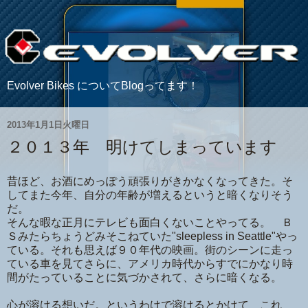
Evolver Bikes についてBlogってます！
2013年1月1日火曜日
２０１３年 明けてしまっています
昔ほど、お酒にめっぽう頑張りがきかなくなってきた。そ
してまた今年、自分の年齢が増えるというと暗くなりそう
だ。
そんな暇な正月にテレビも面白くないことやってる。 Ｂ
Ｓみたらちょうどみそこねていた"sleepless in Seattle"やっ
ている。それも思えば９０年代の映画。街のシーンに走っ
ている車を見てさらに、アメリカ時代からすでにかなり時
間がたっていることに気づかされて、さらに暗くなる。
心が溶ける想いだ。というわけで溶けるとかけて これ