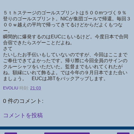
５ｔｈステージのゴールスプリントは５００mつづく９％
登りのゴールスプリント。NICが集団ゴールで帰還。毎回３
００ｗ越えの平均で帰ってきてるけどからだよくもつな
ー。
瞬間的に爆発するのはEUCにもいるけど。今度日本で合同
合宿できたらスゲーことだよね。
さて
たいしたお手伝いもしていないのですが、今回はここまで
ご奉仕できてよかったです。帰り際に今回全員のサインの
クルーシャツをいただいた。監督までもいれてくれたが
ね。額縁にいれて飾るよ。では今年の９月日本でまた合い
ましょう。 EUCはJBTをバックアップします。
EVOLIU
時刻:
21:03
0 件のコメント:
コメントを投稿