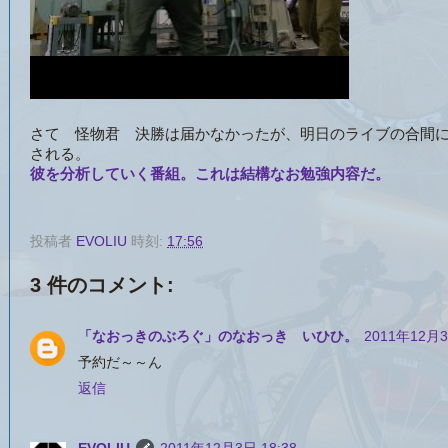
さて 怪物君 決勝は届かなかったが、明日のライブの合間
される。
彼を分析していく番組。これは結構なお勉強内容だ。
投稿者
EVOLIU
時刻:
17:56
3 件のコメント:
「なおっきのぶろぐ」のなおっき いひひ。
2011年12月3
予約だ～～ん
返信