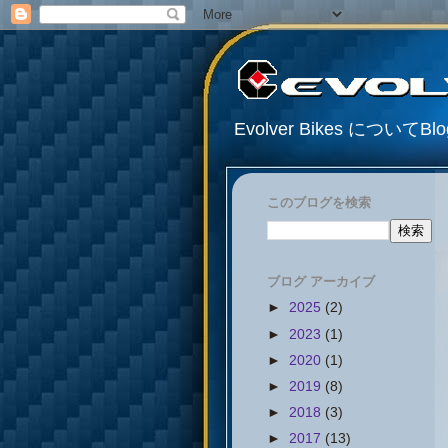
Evolver Bikes について
このブログを検索
ブログ アーカイブ
►
2025
(2)
►
2023
(1)
►
2020
(1)
►
2019
(8)
►
2018
(3)
►
2017
(13)