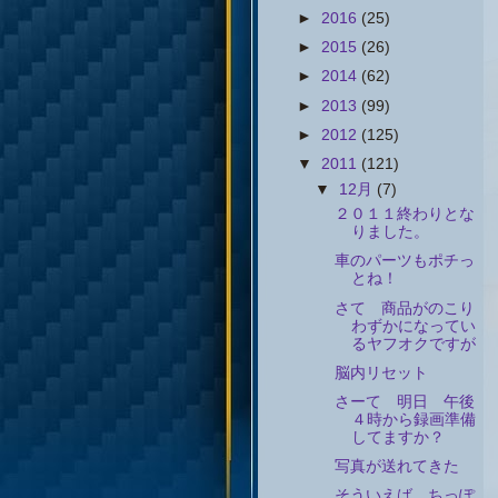
►
2016
(25)
►
2015
(26)
►
2014
(62)
►
2013
(99)
►
2012
(125)
▼
2011
(121)
▼
12月
(7)
２０１１終わりとな
りました。
車のパーツもポチっ
とね！
さて 商品がのこり
わずかになってい
るヤフオクですが
脳内リセット
さーて 明日 午後
４時から録画準備
してますか？
写真が送れてきた
そういえば、ちっぽ