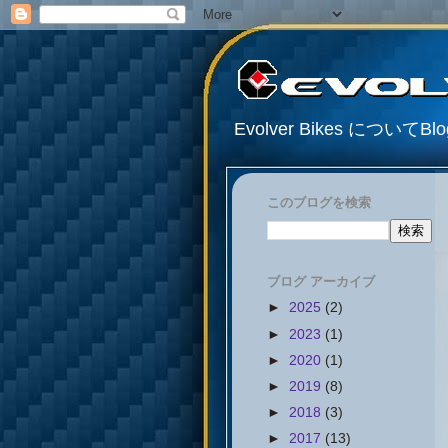
Evolver Bikes について
このブログを検索
ブログ アーカイブ
►
2025
(2)
►
2023
(1)
►
2020
(1)
►
2019
(8)
►
2018
(3)
►
2017
(13)