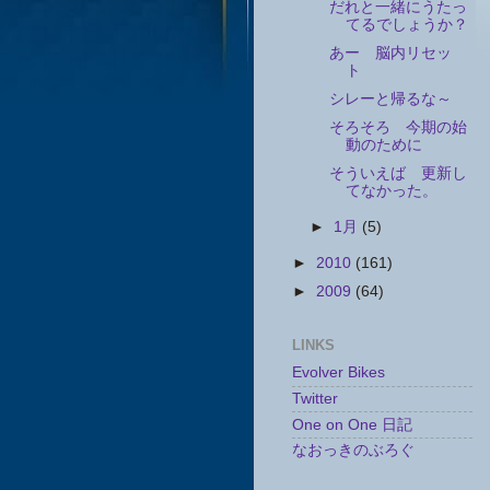
だれと一緒にうたっ
てるでしょうか？
あー 脳内リセッ
ト
シレーと帰るな～
そろそろ 今期の始
動のために
そういえば 更新し
てなかった。
►
1月
(5)
►
2010
(161)
►
2009
(64)
LINKS
Evolver Bikes
Twitter
One on One 日記
なおっきのぶろぐ