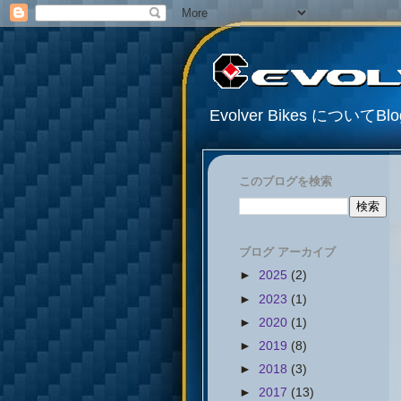
Evolver Bikes について
このブログを検索
ブログ アーカイブ
►
2025
(2)
►
2023
(1)
►
2020
(1)
►
2019
(8)
►
2018
(3)
►
2017
(13)