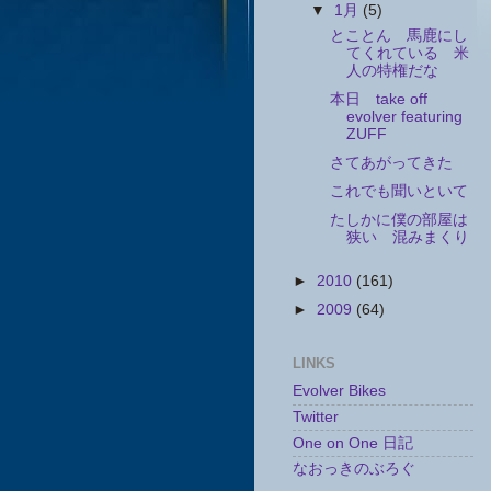
▼
1月
(5)
とことん 馬鹿にし
てくれている 米
人の特権だな
本日 take off
evolver featuring
ZUFF
さてあがってきた
これでも聞いといて
たしかに僕の部屋は
狭い 混みまくり
►
2010
(161)
►
2009
(64)
LINKS
Evolver Bikes
Twitter
One on One 日記
なおっきのぶろぐ