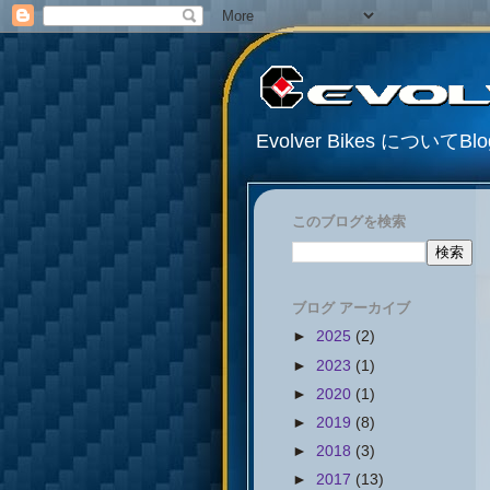
Evolver Bikes について
このブログを検索
ブログ アーカイブ
►
2025
(2)
►
2023
(1)
►
2020
(1)
►
2019
(8)
►
2018
(3)
►
2017
(13)