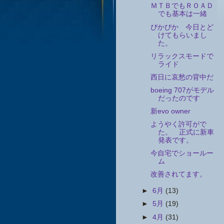
ＭＴＢでもＲＯＡＤ
でも基本は一緒
ぴかぴか 今日とど
けてもらいまし
た。
リラックスモードで
ライド
西日に哀愁の背中だ
boeing 707がモデル
だったのです
新evo owner
ようやく許可がで
た。 正式に新車
発表です。
今自宅でショールー
ム
改善されてます。
►
6月
(13)
►
5月
(19)
►
4月
(31)