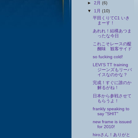
►
2月
(6)
▼
1月
(10)
平田くりてC1 いき
まーす！
あれれ！結構あつま
ったな今日
これこそレースの醍
醐味 観客サイド
so fucking cold!
LEVI'S TT training
ジーンズもリーバ
イスなのかな？
完成！すぐに誰のか
解るがね！
日本から参戦させて
もらうよ！
frankly speaking to
say "SHIT"
new frame is issued
for 2010!
hiroさん！ありがと