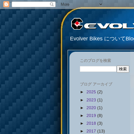
Evolver Bikes について
このブログを検索
ブログ アーカイブ
►
2025
(2)
►
2023
(1)
►
2020
(1)
►
2019
(8)
►
2018
(3)
►
2017
(13)